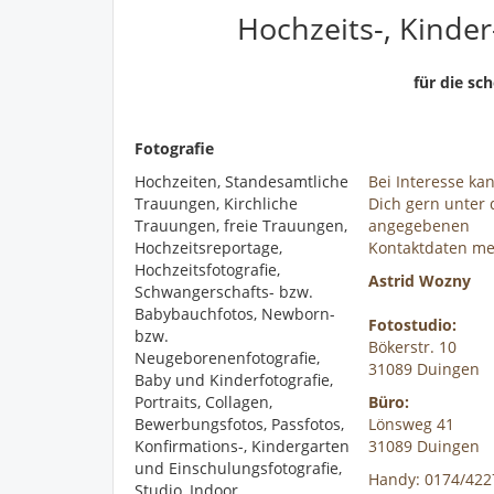
Hochzeits-, Kinder
für die sc
Fotografie
Hochzeiten, Standesamtliche
Bei Interesse ka
Trauungen, Kirchliche
Dich gern unter
Trauungen, freie Trauungen,
angegebenen
Hochzeitsreportage,
Kontaktdaten me
Hochzeitsfotografie,
Astrid Wozny
Schwangerschafts- bzw.
Babybauchfotos, Newborn-
Fotostudio:
bzw.
Bökerstr. 10
Neugeborenenfotografie,
31089 Duingen
Baby und Kinderfotografie,
Portraits, Collagen,
Büro:
Bewerbungsfotos, Passfotos,
Lönsweg 41
Konfirmations-, Kindergarten
31089 Duingen
und Einschulungsfotografie,
Handy: 0174/422
Studio, Indoor,