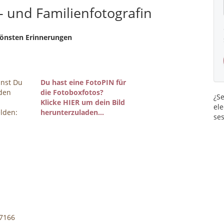
- und Familienfotografin
hönsten Erinnerungen
nnst Du
Du hast eine FotoPIN für
 den
die Fotoboxfotos?
¿Se
Klicke HIER um dein Bild
ele
lden:
herunterzuladen...
ses
7166