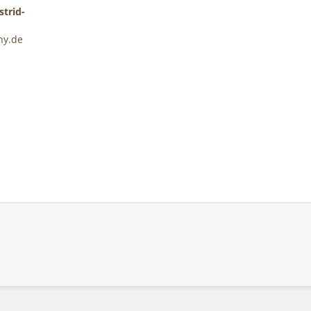
trid-
ny.de