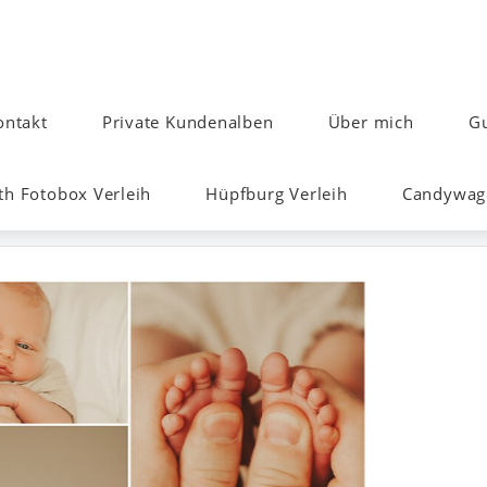
ontakt
Private Kundenalben
Über mich
Gu
h Fotobox Verleih
Hüpfburg Verleih
Candywage