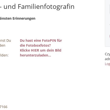
- und Familienfotografin
hönsten Erinnerungen
nnst Du
Du hast eine FotoPIN für
 den
die Fotoboxfotos?
Klicke HIER um dein Bild
Czy
lden:
herunterzuladen...
ad
Lo
7166