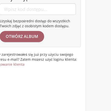
Uzyskaj bezpośredni dostęp do wszystkich
Twoich zdjęć z osobistym kodem dostępu.
 zarejestrowałeś się już przy użyciu swojego
resu e-mail? Zatem możesz użyć loginu klienta:
gowanie klienta