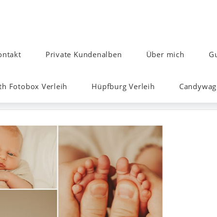
ontakt
Private Kundenalben
Über mich
Gu
h Fotobox Verleih
Hüpfburg Verleih
Candywage