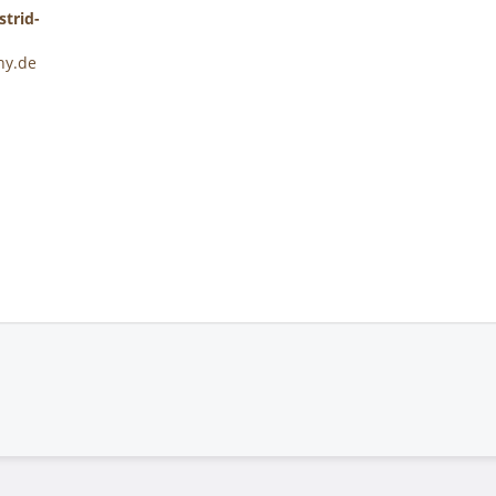
trid-
ny.de