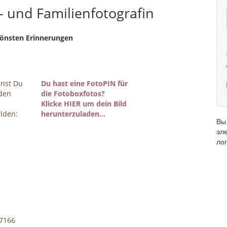
- und Familienfotografin
hönsten Erinnerungen
nnst Du
Du hast eine FotoPIN für
 den
die Fotoboxfotos?
Klicke HIER um dein Bild
lden:
herunterzuladen...
Вы
эл
ло
7166