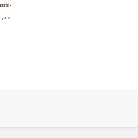
trid-
ny.de