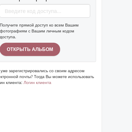
Получите прямой доступ ко всем Вашим
фотографиям с Вашим личным кодом
доступа.
 уже зарегистрировались со своим адресом
ектронной почты? Тогда Вы можете использовать
гин клиента:
Логин клиента